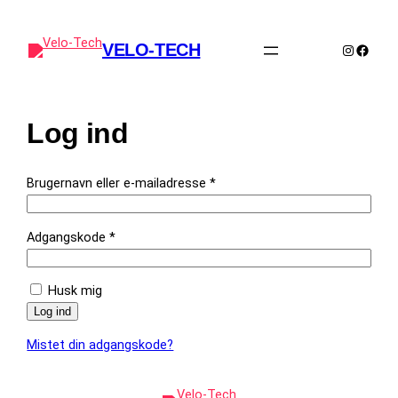
Spring
til
VELO-TECH
Instagra
Faceb
indhold
Log ind
Påkrævet
Brugernavn eller e-mailadresse
*
Påkrævet
Adgangskode
*
Husk mig
Log ind
Mistet din adgangskode?